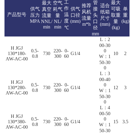
工
管
最大
最大
空气
推荐
适合
作
供气
供气
接
可吸
单
真空
耗气
风机
纸箱
产品型号
温
压力
口径
头
取重
重
流量
量
流量
尺寸
度
MPA
(mm)
(kg)
NNL/
NL/
口
量
m*h
(mm)
min
min
(kg)
℃
径
mm
L：2
00-30
H JGJ
0.5-
220-
0-
0
130*180-
730
G1/4
10
2
0.8
300
60
W：1
AW-AC-00
50-30
0
L：3
00-40
H JGJ
0.5-
220-
0-
0
130*280-
730
G1/4
12
3
0.8
300
60
W：1
AW-AC-00
50-30
0
L：4
00-50
H JGJ
0.5-
220-
0-
0
130*380-
730
G1/4
15
3.5
0.8
300
60
W：1
AW-AC-00
50-30