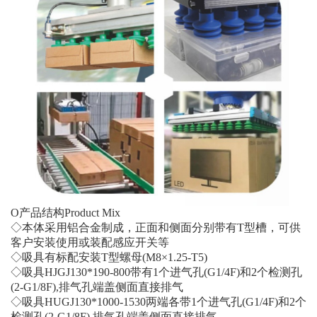
O产品结构Product Mix
◇本体采用铝合金制成，正面和侧面分别带有T型槽，可供
客户安装使用或装配感应开关等
◇吸具有标配安装T型螺母(M8×1.25-T5)
◇吸具HJGJ130*190-800带有1个进气孔(G1/4F)和2个检测孔
(2-G1/8F),排气孔端盖侧面直接排气
◇吸具HUGJ130*1000-1530两端各带1个进气孔(G1/4F)和2个
检测孔(2-G1/8F),排气孔端盖侧面直接排气